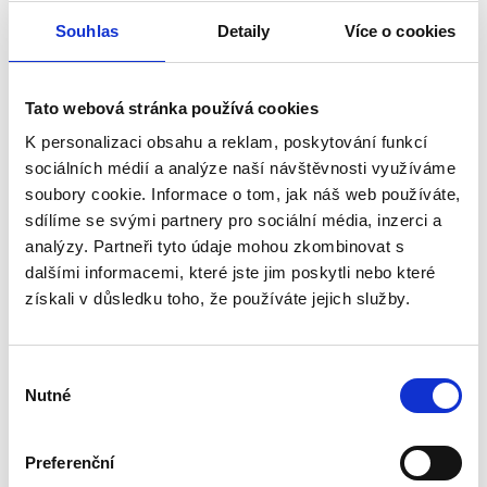
Souhlas
Detaily
Více o cookies
Jak probíhá daná služba?
Tato webová stránka používá cookies
1
K personalizaci obsahu a reklam, poskytování funkcí
sociálních médií a analýze naší návštěvnosti využíváme
Vstupní workshop
soubory cookie. Informace o tom, jak náš web používáte,
sdílíme se svými partnery pro sociální média, inzerci a
Zdarma vám provedeme analýzu
analýzy. Partneři tyto údaje mohou zkombinovat s
současného stavu oproti požadavkům
dalšími informacemi, které jste jim poskytli nebo které
nZKB dle směrnice NIS2 a případné
získali v důsledku toho, že používáte jejich služby.
nedostatky srozumitelně vysvětlíme.
Poté připravíme plán realizace.
Výběr
Nutné
souhlasu
2
Preferenční