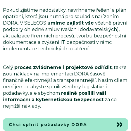
Pokud zjistíme nedostatky, navrhneme řešení a plán
opatření, která jsou nutná pro soulad s nařízením
DORA. V SELECOS
umíme zajistit vše
včetně právní
podpory ohledně smluv (vašich i dodavatelských),
aktualizace firemních procesů, tvorbu bezpečnostní
dokumentace a zvýšení IT bezpečnosti v rámci
implementace technických opatření.
Celý
proces zvládneme i projektově odřídit
, takže
jsou náklady na implementaci DORA časově i
finančně efektivnější a transparentnější. Naším cílem
není jen to, abyste splnili všechny legislativní
požadavky, ale abychom
reálně posílili vaši
informační a kybernetickou bezpečnost
za co
nejnižší náklady.
Chci splnit požadavky DORA