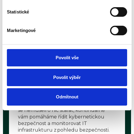
Kompletní realizace
Statistické
Zajistíme vám vše potřebné: připravíme
smluvní a procesní dokumentaci,
Marketingové
zavedeme bezpečnostní procesy a
zvýšíme úroveň IT zabezpečení.
Povolit vše
3
Povolit výběr
Provoz
Odmítnout
Aby vše fungovalo dlouhodobě a vy jste
se nemuseli o nic starat, kontinuálně
vám pomáháme řídit kybernetickou
bezpečnost a monitorovat IT
infrastrukturu z pohledu bezpečnosti.