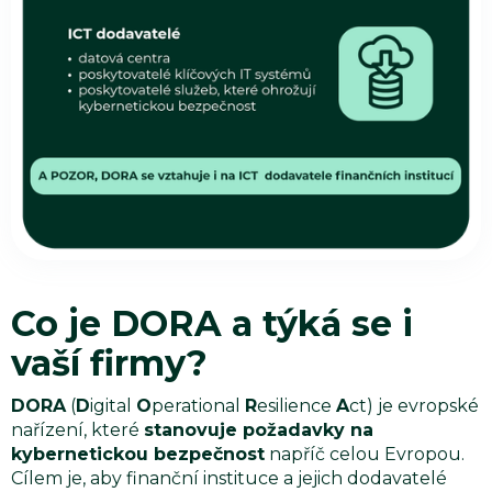
Co je DORA a týká se i
vaší firmy?
DORA
(
D
igital
O
perational
R
esilience
A
ct) je evropské
nařízení, které
stanovuje požadavky na
kybernetickou bezpečnost
napříč celou Evropou.
Cílem je, aby finanční instituce a jejich dodavatelé