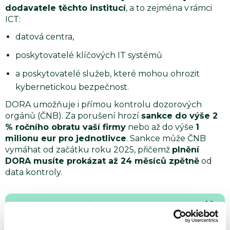
dodavatele těchto institucí
, a to zejména v rámci
ICT:
datová centra,
poskytovatelé klíčových IT systémů
a poskytovatelé služeb, které mohou ohrozit
kybernetickou bezpečnost.
DORA umožňuje i přímou kontrolu dozorových
orgánů (ČNB). Za porušení hrozí
sankce do výše 2
% ročního obratu vaší firmy
nebo až do výše
1
milionu eur pro jednotlivce
. Sankce může ČNB
vymáhat od začátku roku 2025, přičemž
plnění
DORA musíte prokázat až 24 měsíců zpětně
od
data kontroly.
Chci konzultaci k DORA zdarma