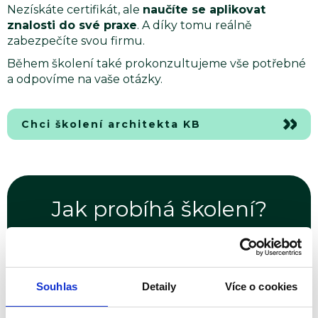
Nezískáte certifikát, ale
naučíte se aplikovat
znalosti do své praxe
. A díky tomu reálně
zabezpečíte svou firmu.
Během školení také prokonzultujeme vše potřebné
a odpovíme na vaše otázky.
Chci školení architekta KB
Jak probíhá školení?
1
Kick-off schůzka
Souhlas
Detaily
Více o cookies
Nejdříve nastavíme a popíšeme pravidla