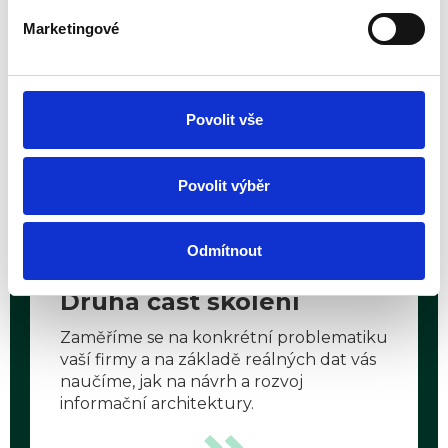
Marketingové
První část školení
V první části školení se naučíte principy –
používáme osnovy dle ZoKB.
Povolit vše
Představíme vám teorii a „best practices“.
Povolit výběr
4
Odmítnout
Druhá část školení
Zaměříme se na konkrétní problematiku
vaší firmy a na základě reálných dat vás
naučíme, jak na návrh a rozvoj
informační architektury.