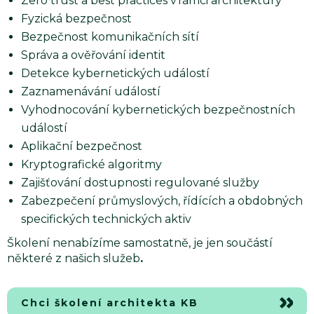
Zero trust a best practices v rámci architektury
Fyzická bezpečnost
Bezpečnost komunikačních sítí
Správa a ověřování identit
Detekce kybernetických událostí
Zaznamenávání událostí
Vyhodnocování kybernetických bezpečnostních
událostí
Aplikační bezpečnost
Kryptografické algoritmy
Zajišťování dostupnosti regulované služby
Zabezpečení průmyslových, řídících a obdobných
specifických technických aktiv
Školení nenabízíme samostatně, je jen součástí
některé z našich služeb
.
Chci školení architekta KB