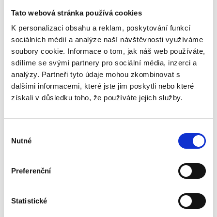
pro práci s informacemi a následně nám
Tato webová stránka používá cookies
nasdílíte vaši KB architekturu.
K personalizaci obsahu a reklam, poskytování funkcí
sociálních médií a analýze naší návštěvnosti využíváme
soubory cookie. Informace o tom, jak náš web používáte,
sdílíme se svými partnery pro sociální média, inzerci a
2
analýzy. Partneři tyto údaje mohou zkombinovat s
dalšími informacemi, které jste jim poskytli nebo které
získali v důsledku toho, že používáte jejich služby.
Rozsah a plán školení
Domluvíme se, na jaká témata se během
školení zaměřit. Školení probíhá ve 2
Výběr
dnech, ale můžeme ho rozložit do více
Nutné
souhlasu
týdnů.
Preferenční
Statistické
3